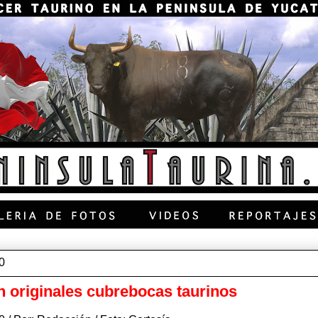
0
 originales cubrebocas taurinos