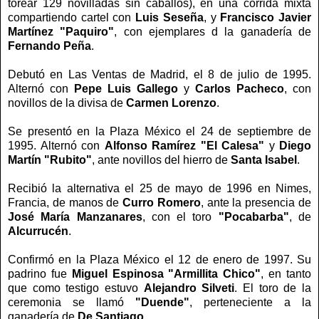
torear 129 novilladas sin caballos), en una corrida mixta
compartiendo cartel con
Luis Seseña
, y
Francisco Javier
Martínez "Paquiro"
, con ejemplares d la ganadería de
Fernando Peña
.
Debutó en Las Ventas de Madrid, el 8 de julio de 1995.
Alternó con
Pepe Luis Gallego
y
Carlos
Pacheco
, con
novillos de la divisa de
Carmen Lorenzo
.
Se presentó en la Plaza México el 24 de septiembre de
1995. Alternó con
Alfonso Ramírez "El Calesa"
y
Diego
Martín "Rubito"
, ante novillos del hierro de
Santa Isabel
.
Recibió la alternativa el 25 de mayo de 1996 en Nimes,
Francia, de manos de
Curro Romero
, ante la presencia de
José María Manzanares
, con el toro
"Pocabarba"
, de
Alcurrucén
.
Confirmó en la Plaza México el 12 de enero de 1997. Su
padrino fue
Miguel Espinosa "Armillita
Chico"
, en tanto
que como testigo estuvo
Alejandro Silveti
. El toro de la
ceremonia se llamó
"Duende"
, perteneciente a la
ganadería de
De Santiago
.