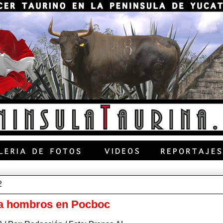
2
 a hombros en Pocboc