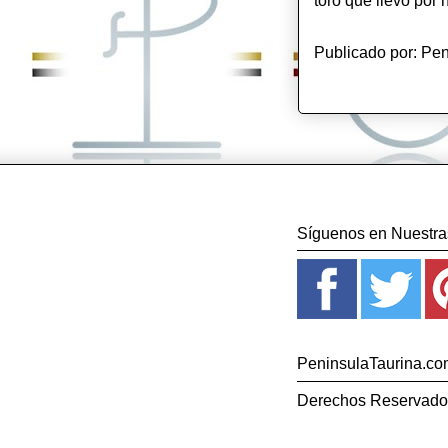
toro que llevó por
Publicado por:
Pen
Síguenos en Nuestras
PeninsulaTaurina.com 
Derechos Reservados