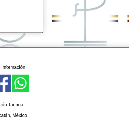
 Información
ción Taurina
catán, México