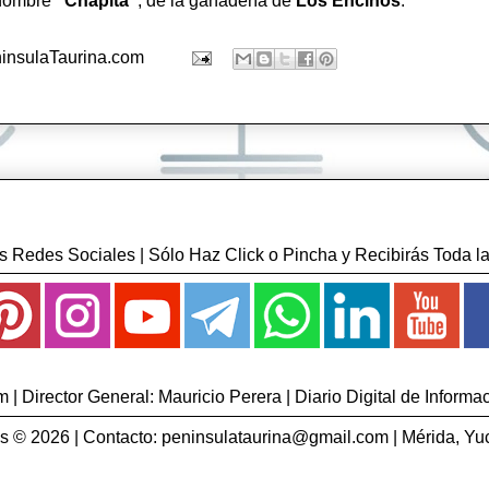
 nombre
"Chapita"
, de la ganadería de
Los Encinos
.
insulaTaurina.com
 Redes Sociales | Sólo Haz Click o Pincha y Recibirás Toda la
| Director General: Mauricio Perera | Diario Digital de Informa
 © 2026 | Contacto:
peninsulataurina@gmail.com
| Mérida, Yu