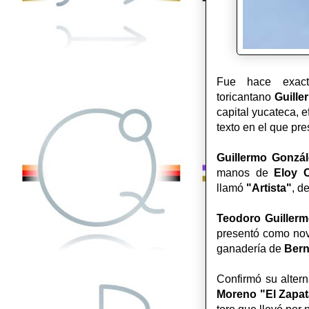
Fue hace exac
toricantano
Guille
capital yucateca, 
texto en el que pr
Guillermo Gonzál
manos de
Eloy 
llamó
"Artista"
, d
Teodoro Guillerm
presentó como novi
ganadería de
Bern
Confirmó su alter
Moreno "El Zapat