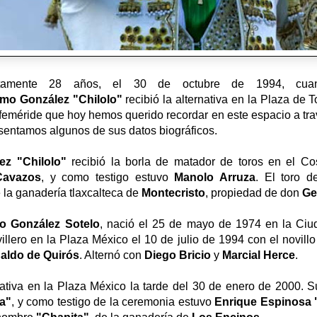
tamente 28 años, el 30 de octubre de 1994, cuan
rmo
González "Chilolo"
recibió la alternativa en la Plaza de T
efeméride que hoy hemos querido recordar en este espacio a t
esentamos algunos de sus datos biográficos.
ez "Chilolo"
recibió la borla de matador de toros en el C
Cavazos
, y como testigo estuvo
Manolo Arruza
. El toro d
e la ganadería tlaxcalteca de
Montecristo
, propiedad de don
Ge
o González Sotelo
, nació el 25 de mayo de 1974 en la Ciu
llero en la Plaza México el 10 de julio de 1994 con el novill
aldo de Quirós
. Alternó con
Diego Bricio
y
Marcial Herce
.
nativa en la Plaza México la tarde del 30 de enero de 2000. 
a"
, y como testigo de la ceremonia estuvo
Enrique Espinosa 