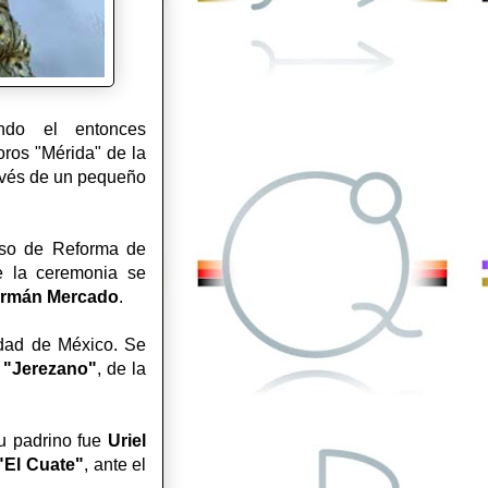
do el entonces
oros "Mérida" de la
ravés de un pequeño
oso de Reforma de
e la ceremonia se
rmán Mercado
.
dad de México. Se
o
"Jerezano"
, de la
Su padrino fue
Uriel
"El Cuate"
, ante el