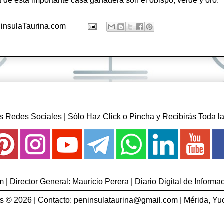
isa de esta importante casa ganadera son el obispo, verde y o
insulaTaurina.com
 Redes Sociales | Sólo Haz Click o Pincha y Recibirás Toda la
| Director General: Mauricio Perera | Diario Digital de Informa
 © 2026 | Contacto:
peninsulataurina@gmail.com
| Mérida, Yu