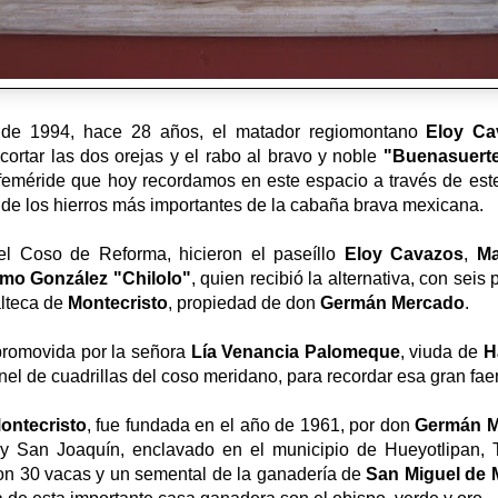
 de 1994, hace 28 años, el matador regiomontano
Eloy Ca
 cortar las dos orejas y el rabo al bravo y noble
"Buenasuert
efeméride que hoy recordamos en este espacio a través de est
de los hierros más importantes de la cabaña brava mexicana.
el Coso de Reforma, hicieron el paseíllo
Eloy Cavazos
,
Ma
rmo González "Chilolo"
, quien recibió la alternativa, con seis
alteca de
Montecristo
, propiedad de don
Germán Mercado
.
promovida por la señora
Lía Venancia Palomeque
, viuda de
H
nel de cuadrillas del coso meridano, para recordar esa gran fa
ontecristo
, fue fundada en el año de 1961, por don
Germán 
y San Joaquín, enclavado en el municipio de Hueyotlipan, T
con 30 vacas y un semental de la ganadería de
San Miguel de