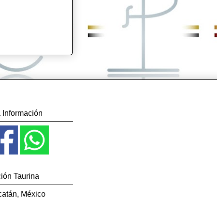
ro.
 Información
ción Taurina
catán, México