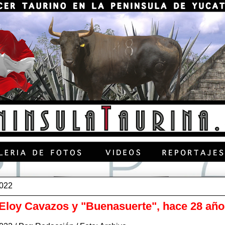
2022
Eloy Cavazos y "Buenasuerte", hace 28 añ