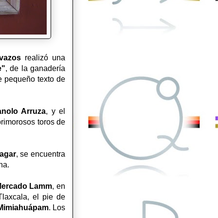
vazos
realizó una
e"
, de la ganadería
e pequeño texto de
nolo Arruza
, y el
 primorosos toros de
agar
, se encuentra
ena.
Mercado Lamm
, en
laxcala, el pie de
 Mimiahuápam
. Los