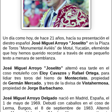
Un día como hoy, de hace 21 años, hacía su presentación el
diestro español
José Miguel Arroyo
"Joselito"
en la Plaza
de Toros "Monumental Avilés" de Motul, Yucatán, efeméride
que hoy hemos querido recordar a través de este pequeño
texto a menara de semblanza.
José Miguel Arroyo "Joselito"
alternó esa tarde en el
coso motuleño con
Eloy Cavazos
y
Rafael Ortega
, para
lidiar tres toros del hierro de
Montecristo
, propiedad
de
Germán Mercado
,
y tres de la divisa de
Vistahermosa
,
propiedad de
Jorge Barbachano
.
José Miguel Arroyo Delgado
nació en Madrid, España, el
1 de mayo de 1969. Debutó con caballos en el coso de
Lerma, Burgos, el 8 de septiembre de 1983. Alternó