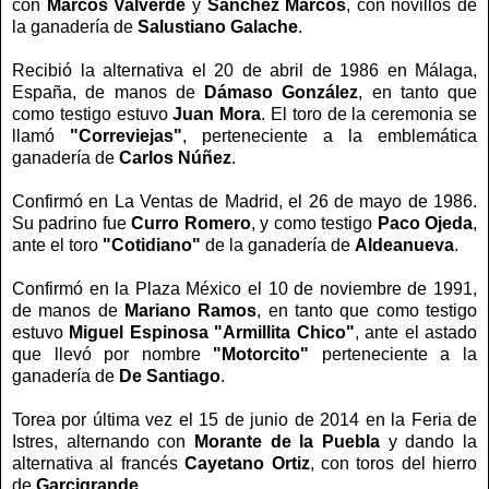
con
Marcos Valverde
y
Sánchez Marcos
, con novillos de
la ganadería de
Salustiano Galache
.
Recibió la alternativa el 20 de abril de 1986 en Málaga,
España, de manos de
Dámaso González
, en tanto que
como testigo estuvo
Juan Mora
. El toro de la ceremonia se
llamó
"Correviejas"
, perteneciente a la emblemática
ganadería de
Carlos Núñez
.
Confirmó en La Ventas de Madrid, el 26 de mayo de 1986.
Su padrino fue
Curro Romero
, y como testigo
Paco Ojeda
,
ante el toro
"Cotidiano"
de la ganadería de
Aldeanueva
.
Confirmó en la Plaza México el 10 de noviembre de 1991,
de manos de
Mariano Ramos
, en tanto que como testigo
estuvo
Miguel Espinosa "Armillita Chico"
, ante el astado
que llevó por nombre
"Motorcito"
perteneciente a la
ganadería de
De Santiago
.
Torea por última vez el 15 de junio de 2014 en la Feria de
Istres, alternando con
Morante de la Puebla
y dando la
alternativa al francés
Cayetano Ortiz
, con toros del hierro
de
Garcigrande
.