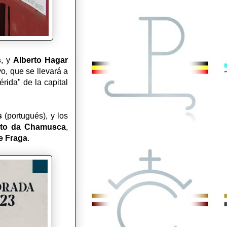
s
, y
Alberto Hagar
vo, que se llevará a
rida" de la capital
s
(portugués), y los
to da Chamusca
,
e Fraga
.