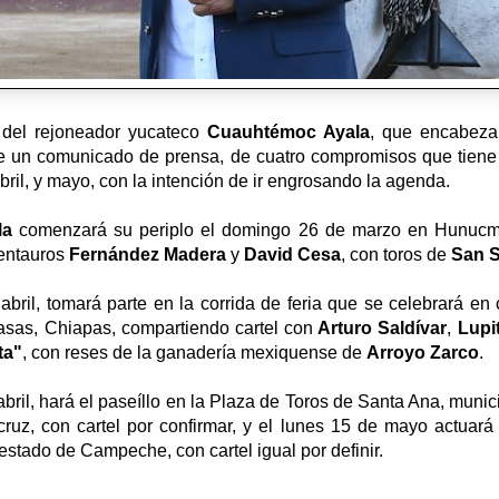
 del rejoneador yucateco
Cuauhtémoc Ayala
, que encabeza
de un comunicado de prensa, de cuatro compromisos que tiene 
ril, y mayo, con la intención de ir engrosando la agenda.
la
comenzará su periplo el domingo 26 de marzo en Hunucm
centauros
Fernández Madera
y
David Cesa
, con toros de
San S
abril, tomará parte en la corrida de feria que se celebrará e
asas, Chiapas, compartiendo cartel con
Arturo Saldívar
,
Lupi
ta"
, con reses de la ganadería mexiquense de
Arroyo Zarco
.
bril, hará el paseíllo en la Plaza de Toros de Santa Ana, munic
ruz, con cartel por confirmar, y el lunes 15 de mayo actuará
estado de Campeche, con cartel igual por definir.