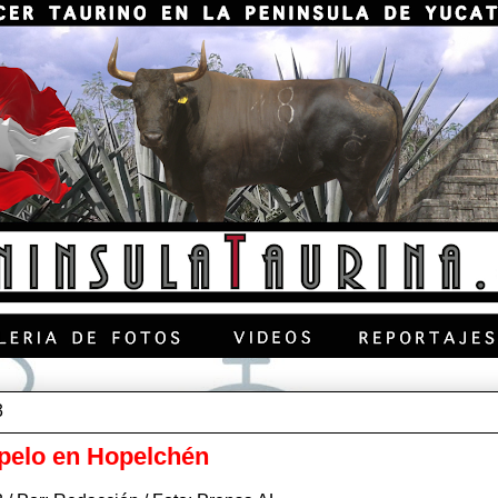
3
 pelo en Hopelchén