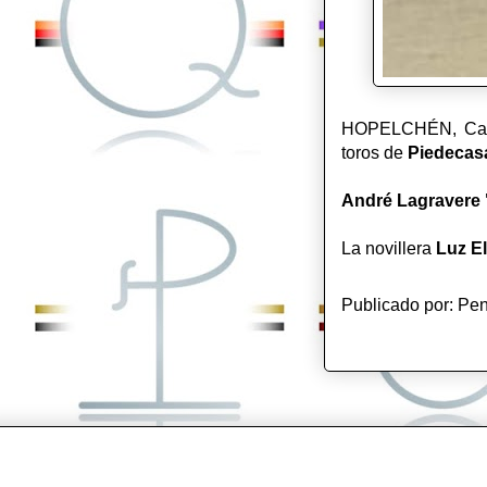
HOPELCHÉN, Campec
toros de
Piedecas
André Lagravere 
La novillera
Luz E
Publicado por:
Pen