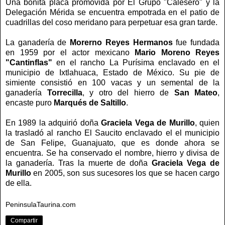
Una bonita placa promovida por El Grupo "Calesero" y la
Delegación Mérida se encuentra empotrada en el patio de
cuadrillas del coso meridano para perpetuar esa gran tarde.
La ganadería de
Morerno Reyes Hermanos
fue fundada
en 1959 por el actor mexicano
Mario Moreno Reyes
"Cantinflas"
en el rancho La Purísima enclavado en el
municipio de Ixtlahuaca, Estado de México. Su pie de
simiente consistió en 100 vacas y un semental de la
ganadería
Torrecilla
, y otro del hierro de
San Mateo
,
encaste puro
Marqués de Saltillo
.
En 1989 la adquirió doña
Graciela Vega de Murillo
, quien
la trasladó al rancho El Saucito enclavado el el municipio
de San Felipe, Guanajuato, que es donde ahora se
encuentra. Se ha conservado el nombre, hierro y divisa de
la ganadería. Tras la muerte de doña
Graciela Vega de
Murillo
en 2005, son sus sucesores los que se hacen cargo
de ella.
PeninsulaTaurina.com
Compartir