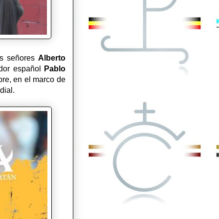
os señores
Alberto
ador español
Pablo
bre, en el marco de
ndial.