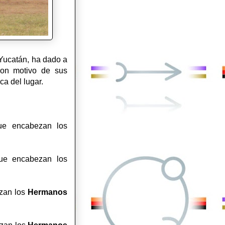
 Yucatán, ha dado a
 con motivo de sus
gica del lugar.
que encabezan los
que encabezan los
ezan los
Hermanos