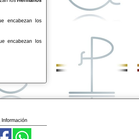
ezan los
Hermanos
que encabezan los
que encabezan los
 Información