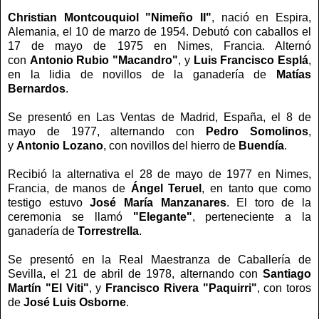
Christian Montcouquiol "Nimeño II"
, nació en Espira,
Alemania, el 10 de marzo de 1954. Debutó con caballos el
17 de mayo de 1975 en Nimes, Francia. Alternó
con
Antonio Rubio "Macandro"
, y
Luis Francisco Esplá
,
en la lidia de novillos de la ganadería de
Matías
Bernardos
.
Se presentó en Las Ventas de Madrid, España, el 8 de
mayo de 1977, alternando con
Pedro Somolinos
,
y
Antonio Lozano
, con novillos del hierro de
Buendía
.
Recibió la alternativa el 28 de mayo de 1977 en Nimes,
Francia, de manos de
Ángel Teruel
, en tanto que como
testigo estuvo
José María Manzanares
. El toro de la
ceremonia se llamó
"Elegante"
, perteneciente a la
ganadería de
Torrestrella
.
Se presentó en la Real Maestranza de Caballería de
Sevilla, el 21 de abril de 1978, alternando con
Santiago
Martín "El Viti"
, y
Francisco Rivera "Paquirri"
, con toros
de
José Luis Osborne
.