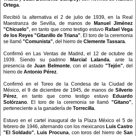
Ortega
.
Recibió la alternativa el 2 de julio de 1939, en la Real
Maestranza de Sevilla, de manos de
Manuel Jiménez
"Chicuelo"
, en tanto que como testigo estuvo
Rafael Vega
de los Reyes "Gitanillo de Triana"
. El toro de la ceremonia
se llamó
"Comunista"
, del hierro de
Clemente Tassara
.
Confirmó en Las Ventas de Madrid, el 12 de octubre de
1939. Siendo su padrino
Marcial Lalanda
, ante la
presencia de
Juan Belmonte
, con el astado
"Tejón"
, del
hierro de
Antonio Pérez
.
Confirmó en el Toreo de la Condesa de la Ciudad de
México, el 9 de diciembre de 1945, de manos de
Silverio
Pérez
, en tanto que como testigo estuvo
Eduardo
Solórzano
. El toro de la ceremonia se llamó
"Gitano"
,
perteneciente a la ganadería de
Torrecilla
.
Estuvo en el cartel inaugural de la Plaza México el 5 de
febrero de 1946, alternando con los mexicanos
Luis Castro
"El Soldado"
,
Luis Procuna
, con toros del hierro de
San