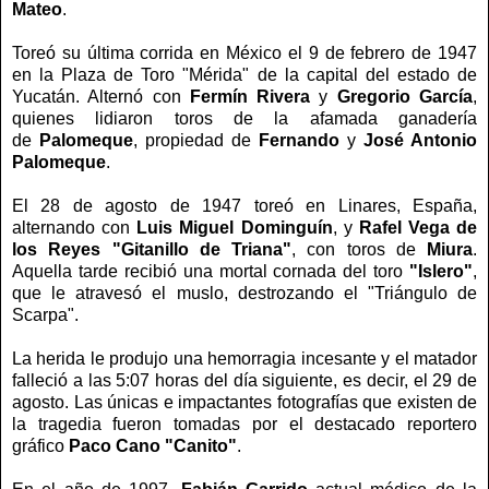
Mateo
.
Toreó su última corrida en México el 9 de febrero de 1947
en la Plaza de Toro "Mérida" de la capital del estado de
Yucatán. Alternó con
Fermín Rivera
y
Gregorio García
,
quienes lidiaron toros de la afamada ganadería
de
Palomeque
, propiedad de
Fernando
y
José Antonio
Palomeque
.
El 28 de agosto de 1947 toreó en Linares, España,
alternando con
Luis Miguel Dominguín
, y
Rafel Vega de
los Reyes "Gitanillo de Triana"
, con toros de
Miura
.
Aquella tarde recibió una mortal cornada del toro
"Islero"
,
que le atravesó el muslo, destrozando el "Triángulo de
Scarpa".
La herida le produjo una hemorragia incesante y el matador
falleció a las 5:07 horas del día siguiente, es decir, el 29 de
agosto. Las únicas e impactantes fotografías que existen de
la tragedia fueron tomadas por el destacado reportero
gráfico
Paco Cano "Canito"
.