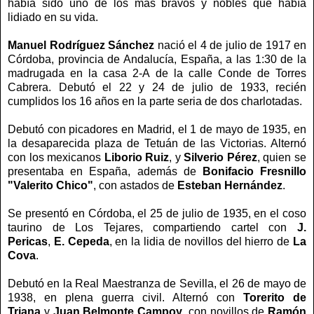
había sido uno de los más bravos y nobles que había
lidiado en su vida.
Manuel Rodríguez Sánchez
nació el 4 de julio de 1917 en
Córdoba, provincia de Andalucía, España, a las 1:30 de la
madrugada en la casa 2-A de la calle Conde de Torres
Cabrera. Debutó el 22 y 24 de julio de 1933, recién
cumplidos los 16 años en la parte seria de dos charlotadas.
Debutó con picadores en Madrid, el 1 de mayo de 1935, en
la desaparecida plaza de Tetuán de las Victorias. Alternó
con los mexicanos
Liborio Ruiz
, y
Silverio Pérez
, quien se
presentaba en España, además de
Bonifacio Fresnillo
"Valerito Chico"
, con astados de
Esteban Hernández
.
Se presentó en Córdoba, el 25 de julio de 1935, en el coso
taurino de Los Tejares, compartiendo cartel con
J.
Pericas
,
E. Cepeda
, en la lidia de novillos del hierro de
La
Cova
.
Debutó en la Real Maestranza de Sevilla, el 26 de mayo de
1938, en plena guerra civil. Alternó con
Torerito de
Triana
y
Juan Belmonte Campoy
, con novillos de
Ramón