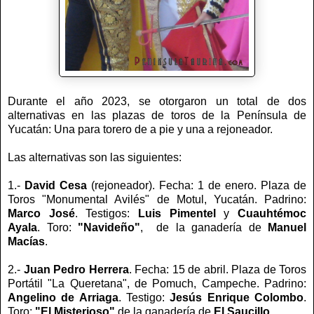
Durante el año 2023, se otorgaron un total de dos
alternativas en las plazas de toros de la Península de
Yucatán: Una para torero de a pie y una a rejoneador.
Las alternativas son las siguientes:
1.-
David Cesa
(rejoneador). Fecha: 1 de enero. Plaza de
Toros "Monumental Avilés" de Motul, Yucatán. Padrino:
Marco José
. Testigos:
Luis Pimentel
y
Cuauhtémoc
Ayala
. Toro:
"Navideño"
, de la ganadería de
Manuel
Macías
.
2.-
Juan Pedro Herrera
. Fecha: 15 de abril. Plaza de Toros
Portátil "La Queretana", de Pomuch, Campeche. Padrino:
Angelino de Arriaga
. Testigo:
Jesús Enrique Colombo
.
Toro:
"El Misterioso"
de la ganadería de
El Saucillo
.