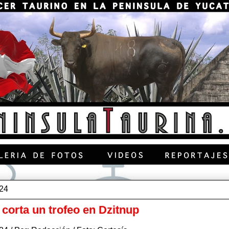
024
 corta un trofeo en Dzitnup