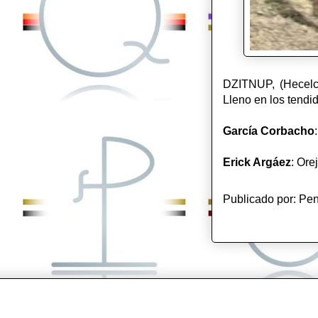
DZITNUP, (Hecelch
Lleno en los tendid
García Corbacho
Erick Argáez
: Ore
Publicado por:
Pen