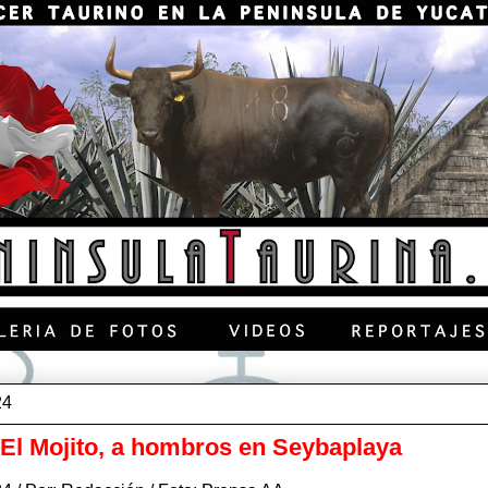
24
 El Mojito, a hombros en Seybaplaya