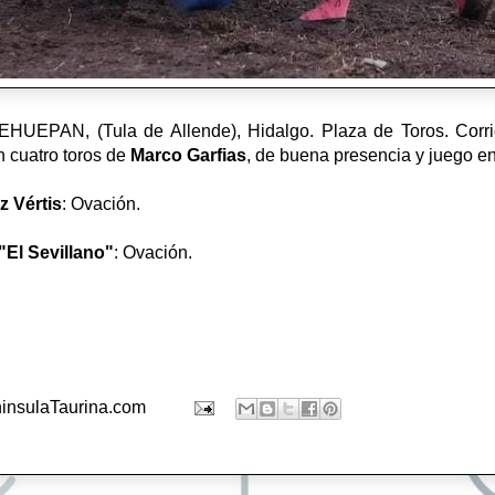
EPAN, (Tula de Allende), Hidalgo. Plaza de Toros. Corrid
n cuatro toros de
Marco Garfias
, de buena presencia y juego e
z Vértis
: Ovación.
"El Sevillano"
: Ovación.
.
insulaTaurina.com