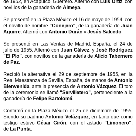
de 1952, en Acapulco, Guerrero. Alternó con
Luis Ortiz
, con
novillos de la ganadería de
Almeya
.
Se presentó en la Plaza México el 16 de mayo de 1954, con
el novillo de nombre
"Conejero"
, de la ganadería de
Juan
Aguirre
. Alternó con
Antonio Durán
y
Jesús Salcedo
.
Se presentó en Las Ventas de Madrid, España, el 24 de
julio de 1955. Alternó con
Juan Gálvez
, y
José Rodríguez
"El Pío"
, con novillos de la ganadería de
Alicio Tabernero
de Paz
.
Recibió la alternativa el 29 de septiembre de 1955, en la
Real Maestranza de Sevilla, España, de manos de
Antonio
Bienvenida
, ante la presencia de
Antonio Vázquez
. El toro
de la ceremonia se llamó
"Servilletero"
, perteneciente a la
ganadería de
Felipe Bartolomé
.
Confirmó en la Plaza México el 25 de diciembre de 1955.
Siendo su padrino A
ntonio Velázquez
, en tanto que como
testigo estuvo
César Girón
, con el astado
"Limonero"
,
de
La Punta
.