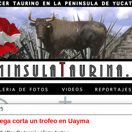
25
tega corta un trofeo en Uayma