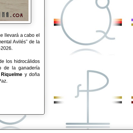
e llevará a cabo el
ental Avilés" de la
5-2026.
e los hidrocálidos
ro de la ganadería
z Riquelme
y doña
Paz.