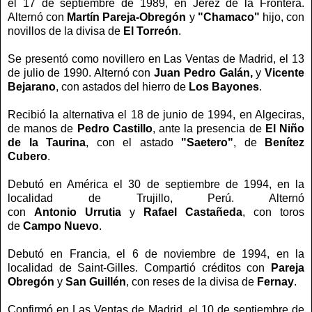
el 17 de septiembre de 1989, en Jerez de la Frontera.
Alternó con
Martín Pareja-Obregón
y
"Chamaco"
hijo, con
novillos de la divisa de
El Torreón
.
Se presentó como novillero en Las Ventas de Madrid, el 13
de julio de 1990. Alternó con
Juan Pedro
Galán,
y
Vicente
Bejarano
, con astados del hierro de
Los Bayones
.
Recibió la alternativa el 18 de junio de 1994, en Algeciras,
de manos de
Pedro Castillo
, ante la presencia de
El Niño
de la Taurina
, con el astado
"Saetero"
, de
Benítez
Cubero
.
Debutó en América el 30 de septiembre de 1994, en la
localidad de Trujillo, Perú. Alternó
con
Antonio
Urrutia
y
Rafael Castañeda
, con toros
de
Campo Nuevo
.
Debutó en Francia, el 6 de noviembre de 1994, en la
localidad de Saint-Gilles. Compartió créditos con
Pareja
Obregón
y
San Guillén
, con reses de la divisa de
Fernay
.
Confirmó en Las Ventas de Madrid, el 10 de septiembre de