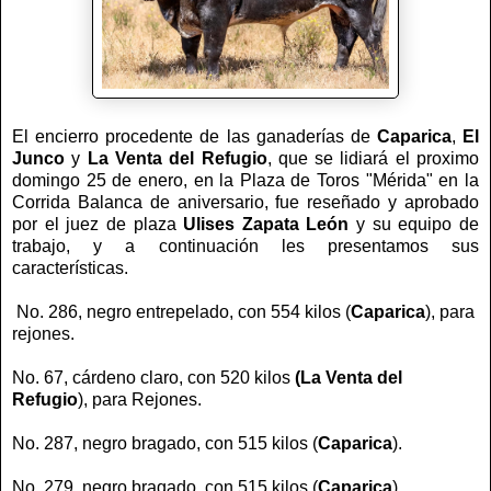
El encierro procedente de las ganaderías de
Caparica
,
El
Junco
y
La Venta del Refugio
, que se lidiará el proximo
domingo 25 de enero, en la Plaza de Toros "Mérida" en la
Corrida Balanca de aniversario, fue reseñado y aprobado
por el juez de plaza
Ulises Zapata León
y su equipo de
trabajo, y a continuación les presentamos sus
características.
No. 286, negro entrepelado, con 554 kilos (
Caparica
), para
rejones.
No. 67, cárdeno claro, con 520 kilos
(La Venta del
Refugio
), para Rejones.
No. 287, negro bragado, con 515 kilos (
Caparica
).
No. 279, negro bragado, con 515 kilos (
Caparica
).