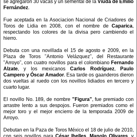
se agregaron 30 vacas y un semental de la
Viuda de Emilio
Fernández
.
Fue aceptada en la Asociacion Nacional de Criadores de
Toros de Lidia en 2008, con el nombre de
Caparica
,
respectando los colores de la divisa pero cambiendo el
hierro.
Debuta con una novillada el 15 de agosto e 2009, en la
Plaza de Toros "Antonio Velázquez", del Restaurante
"Arroyo", con cuatro novillos para el colombiano
Fernando
Alzate
, y los mexicanos
Carlos
Rodríguez
,
Paulo
Campero y
Óscar Amador
. Esa tarde os gaanderos dieron
dos vueltas al ruedo con los novillos lidiados en tercero y
cuarto lugar.
El novillo No. 189, de nombre
"Figura"
, fue premiado con
arrastre lento a sus despojos. Fueron premiados como el
mejor toro y el mejor encierro de la temporada 2009 de
Arroyo.
Debutan en la
P
aza de Toros México el 18 de julio de 2010,
con seis novillos para
César
Ibelles
,
Manolo Olivares
, y