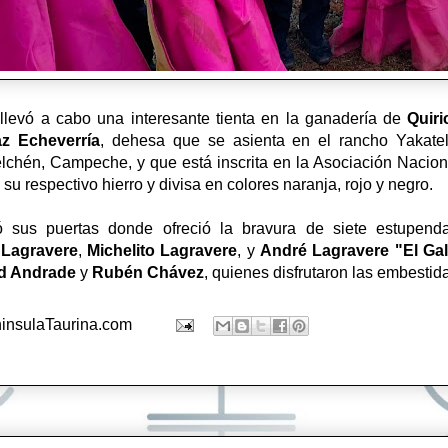
 llevó a cabo una interesante tienta en la ganadería de
Quiri
z Echeverría
, dehesa que se asienta en el rancho Yakatel
lchén, Campeche, y que está inscrita en la Asociación Nacion
 su respectivo hierro y divisa en colores naranja, rojo y negro.
ió sus puertas donde ofreció la bravura de siete estupend
Lagravere
,
Michelito Lagravere
, y
André Lagravere "El Ga
d Andrade
y
Rubén Chávez
, quienes disfrutaron las embestid
insulaTaurina.com