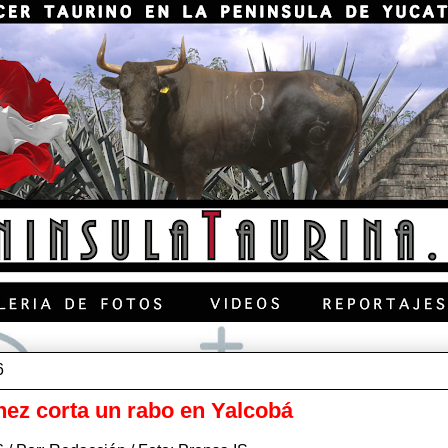
6
ez corta un rabo en Yalcobá