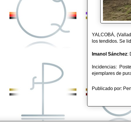
YALCOBÁ, (Valladol
los tendidos. Se li
Imanol Sánchez
:
Incidencias: Post
ejemplares de pura 
Publicado por:
Pen